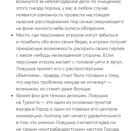
возьмутся за неблагодарное дело по очищению
этого гнезда порока, у вас в любом случае
появится озможность провести настоящее
нуарное расследование под сенью сверкающего
на фоне ночного неба колеса обозрения.
Место, где персонажи игроков могут забыться
и позабыть обо всех своих бедах, а игроки получат
прекрасную возможность раскрыть своих героев
с какой‑нибудь неожиданной стороны. Если
персонаж игрока желает с головой уйти в загул,
Ловушка примет его с распростёртыми
объятиями... правда, стоит быть готовым к тому,
что наутро проблемы никуда не исчезнут —
возможно, их станет даже больше.
Яркий фон для тёмных делишек. Ловушка
на Туриста — это один из основных пунктов
въезда в Город и один из главных его центров
коммерции, поэтому нет ничего удивительного
в том, что именно Ловушка считается едва ли
не самым «контрабандистским» местом Города.