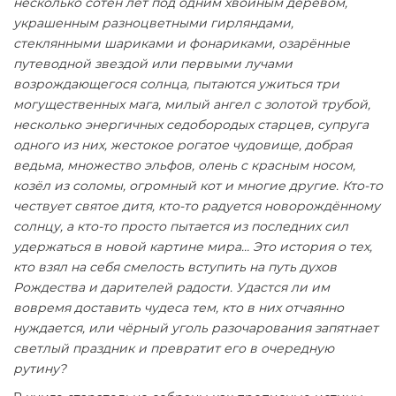
несколько сотен лет под одним хвойным деревом,
украшенным разноцветными гирляндами,
стеклянными шариками и фонариками, озарённые
путеводной звездой или первыми лучами
возрождающегося солнца, пытаются ужиться три
могущественных мага, милый ангел с золотой трубой,
несколько энергичных седобородых старцев, супруга
одного из них, жестокое рогатое чудовище, добрая
ведьма, множество эльфов, олень с красным носом,
козёл из соломы, огромный кот и многие другие. Кто-то
чествует святое дитя, кто-то радуется новорождённому
солнцу, а кто-то просто пытается из последних сил
удержаться в новой картине мира… Это история о тех,
кто взял на себя смелость вступить на путь духов
Рождества и дарителей радости. Удастся ли им
вовремя доставить чудеса тем, кто в них отчаянно
нуждается, или чёрный уголь разочарования запятнает
светлый праздник и превратит его в очередную
рутину?