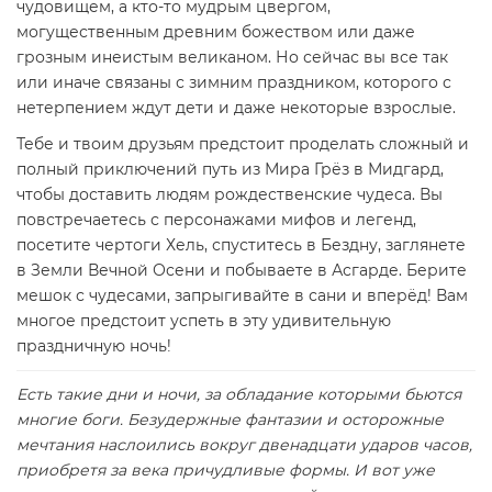
чудовищем, а кто-то мудрым цвергом,
могущественным древним божеством или даже
грозным инеистым великаном. Но сейчас вы все так
или иначе связаны с зимним праздником, которого с
нетерпением ждут дети и даже некоторые взрослые.
Тебе и твоим друзьям предстоит проделать сложный и
полный приключений путь из Мира Грёз в Мидгард,
чтобы доставить людям рождественские чудеса. Вы
повстречаетесь с персонажами мифов и легенд,
посетите чертоги Хель, спуститесь в Бездну, заглянете
в Земли Вечной Осени и побываете в Асгарде. Берите
мешок с чудесами, запрыгивайте в сани и вперёд! Вам
многое предстоит успеть в эту удивительную
праздничную ночь!
Есть такие дни и ночи, за обладание которыми бьются
многие боги. Безудержные фантазии и осторожные
мечтания наслоились вокруг двенадцати ударов часов,
приобретя за века причудливые формы. И вот уже