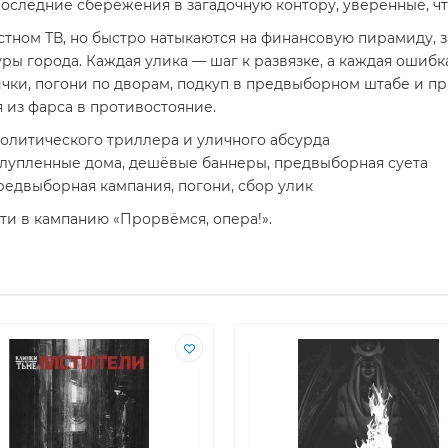
последние сбережения в загадочную контору, уверенные, чт
тном ТВ, но быстро натыкаются на финансовую пирамиду, 
ры города. Каждая улика — шаг к развязке, а каждая ошиб
чки, погони по дворам, подкуп в предвыборном штабе и пр
я из фарса в противостояние.
политического триллера и уличного абсурда
облупленные дома, дешёвые баннеры, предвыборная суета
редвыборная кампания, погони, сбор улик
ти в кампанию «Прорвёмся, опера!».