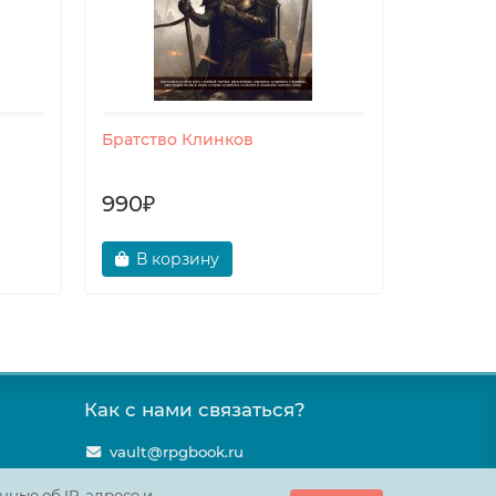
Братство Клинков
Карта А
990₽
90₽
В корзину
В ко
Как с нами связаться?
vault@rpgbook.ru
нные об IP-адресе и