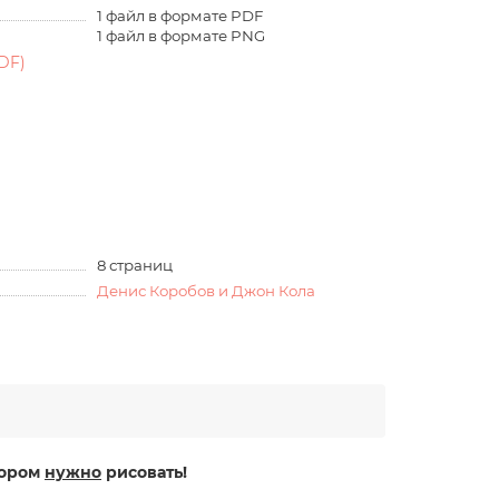
1 файл в формате PDF
1 файл в формате PNG
DF)
8 страниц
Денис Коробов и Джон Кола
тором
нужно
рисовать!