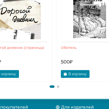
гой дневник (страницы)
Обитель
₽
500₽
 корзину
В корзину
 покупателей
Для издателей