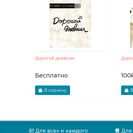
ных
Дорогой дневник
Доро
Бесплатно
100
В корзину
В
Для всех и каждого
Для