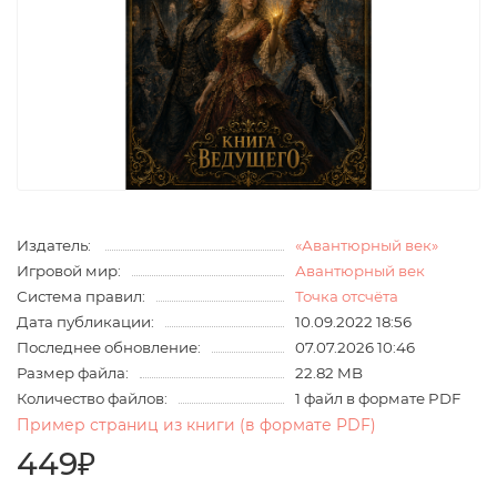
Издатель:
«Авантюрный век»
Игровой мир:
Авантюрный век
Система правил:
Точка отсчёта
Дата публикации:
10.09.2022 18:56
Последнее обновление:
07.07.2026 10:46
Размер файла:
22.82 MB
Количество файлов:
1 файл в формате PDF
Пример страниц из книги (в формате PDF)
449₽