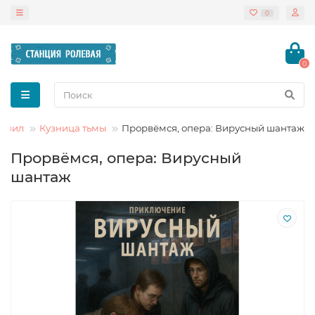
0
0
равил
Кузница тьмы
Прорвёмся, опера: Вирусный шантаж
Прорвёмся, опера: Вирусный
шантаж