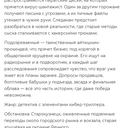
распространяются пиратские диски, на которых
прячется вирус-шантажист. Один за другим горожане
получают письма с угрозами, а их личные файлы
утекают в чужие руки. Следакам предстоит
разобраться в новой реальности, где старые методы
сыска сталкиваются с хакерскими трюками.
Подозреваемый — таинственный айтишник-
прохиндей, что прячет бизнес под корягой в
общарпаной хрущёвке на окраине. Его ищут на
радиорынке и в подворотнях, а каждый шаг
расследования сопровождает чувство, что враг уже
знает все планы заранее. Допросы продавцов,
болтливые бабушки у подъезда, засада и финальная
облава — всё это часть истории, где даже победа
невозможна.
Жанр: детектив с элементами кибер-триллера.
Обстановка: Старокузнецк, оживленные подземные
переходы около городского рынка и вокзала, старая
хрущёвка на окраине Речного.