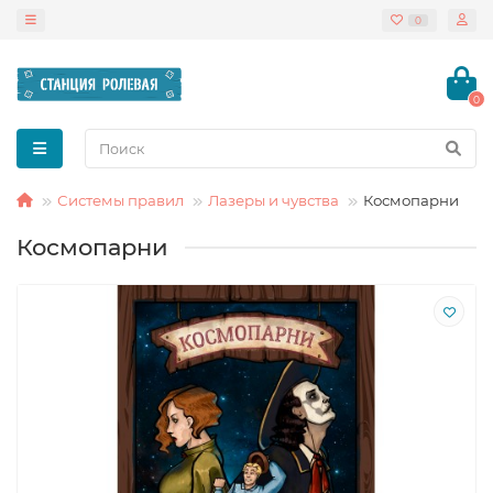
0
0
Системы правил
Лазеры и чувства
Космопарни
Космопарни