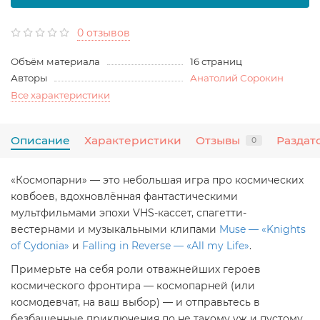
0 отзывов
Объём материала
16 страниц
Авторы
Анатолий Сорокин
Все характеристики
Описание
Характеристики
Отзывы
Раздат
0
«Космопарни» — это небольшая игра про космических
ковбоев, вдохновлённая фантастическими
мультфильмами эпохи VHS-кассет, спагетти-
вестернами и музыкальными клипами
Muse — «Knights
of Cydonia»
и
Falling in Reverse — «All my Life»
.
Примерьте на себя роли отважнейших героев
космического фронтира — космопарней (или
космодевчат, на ваш выбор) — и отправьтесь в
безбашенные приключения по не такому уж и пустому