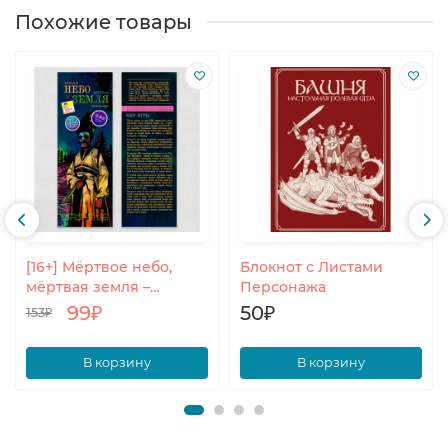
Похожие товары
[16+] Мёртвое небо,
Блокнот с Листами
мёртвая земля –
Персонажа
основные правила
99₽
50₽
153₽
В корзину
В корзину