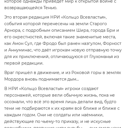
которое однажды приведёт мир к открытой войне с
возвращающейся Тенью.
Это вторая редакция НРИ «Кольцо Всевластья»,
события которой перенесены на земли Старого
Арнора, с подробным описанием Шира, города Бри и
его окрестностей, включая такие знаменитые места,
как Амон Сул, где Фродо был ранен назгулом, Форност
и Аннуминас, что даёт игрокам новую отправную точку
для их приключений, отличающуюся от Глухоманья из
первой редакции.
Враг пришёл в движение, и из Роковой горы в землях
Мордора вновь поднимается дым...
В НРИ «Кольцо Всевластья» игроки создают
персонажей, которые вели обычную жизнь, пока не
осознали, что всё это время лишь делали вид, будто
тени не подбираются к их краям всё ближе и ближе с
каждым годом. Они не солдаты или наёмники,
действующие по чьему-то приказу, и не искусные
волшебники, плетущие нити судьбы, — они смельчаки