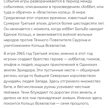
События игры разворачиваются в период между
событиями, описанными в произведениях «Хоббит, или
туда и обратно» и «Властелин колец». В мире
Средиземья этот отрезок времени, известный как
Сумерки Третьей эпохи, длится более шестидесяти лет.
Он начинается с момента, когда хоббит Бильбо находит
Единое Кольцо, и заканчивается войной вольных
народов против Тёмного Повелителя Саурона и
уничтожением Кольца Всевластья.
В игре 2965 год Третьей эпохи, именно в этот год
игроки создают братство героев — хоббитов, гномов,
эльфов и людей, ищущих приключений в Одиноких
землях Эриадора. Эти пустынные места — обширный
регион, когда-то бывший Северным королевством
дунэдайн, людей Запада. Здесь отгремело множество
битв, и бесчисленные руины усеивают местные
пейзажи. Тени блуждают по дорогам этих земель, и
далеко не все они принадлежат живым. Именно здесь
покоится Кольцо Все­властья — семя прошлого,