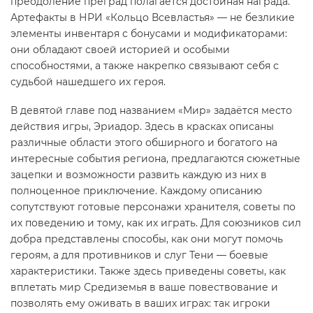
преодоление преград полагается достойная награда.
Артефакты в НРИ «Кольцо Всевластья» — не безликие
элементы инвентаря с бонусами и модификаторами:
они обладают своей историей и особыми
способностями, а также накрепко связывают себя с
судьбой нашедшего их героя.
В девятой главе под названием «Мир» задаётся место
действия игры, Эриадор. Здесь в красках описаны
различные области этого обширного и богатого на
интересные события региона, предлагаются сюжетные
зацепки и возможности развить каждую из них в
полноценное приключение. Каждому описанию
сопутствуют готовые персонажи хранителя, советы по
их поведению и тому, как их играть. Для союзников сил
добра представлены способы, как они могут помочь
героям, а для противников и слуг Тени — боевые
характеристики. Также здесь приведены советы, как
вплетать мир Средиземья в ваше повествование и
позволять ему оживать в ваших играх: так игроки