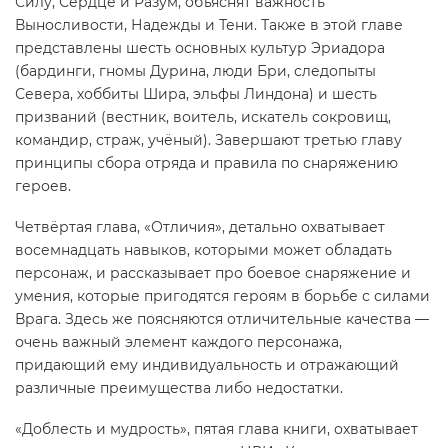
Силу, Сердце и Разум, объяснят важность
Выносливости, Надежды и Тени. Также в этой главе
представлены шесть основных культур Эриадора
(бардинги, гномы Дурина, люди Бри, следопыты
Севера, хоббиты Шира, эльфы Линдона) и шесть
призваний (вестник, воитель, искатель сокровищ,
командир, страж, учёный). Завершают третью главу
принципы сбора отряда и правила по снаряжению
героев.
Четвёртая глава, «Отличия», детально охватывает
восемнадцать навыков, которыми может обладать
персонаж, и рассказывает про боевое снаряжение и
умения, которые пригодятся героям в борьбе с силами
Врага. Здесь же поясняются отличительные качества —
очень важный элемент каждого персонажа,
придающий ему индивидуальность и отражающий
различные преимущества либо недостатки.
«Доблесть и мудрость», пятая глава книги, охватывает