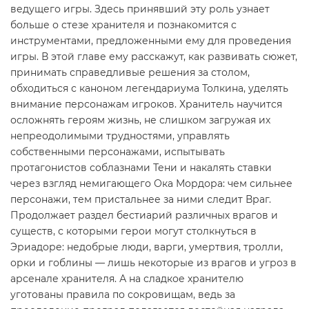
ведущего игры. Здесь принявший эту роль узнает
больше о стезе хранителя и познакомится с
инструментами, предложенными ему для проведения
игры. В этой главе ему расскажут, как развивать сюжет,
принимать справедливые решения за столом,
обходиться с каноном легендариума Толкина, уделять
внимание персонажам игроков. Хранитель научится
осложнять героям жизнь, не слишком загружая их
непреодолимыми трудностями, управлять
собственными персонажами, испытывать
протагонистов соблазнами Тени и накалять ставки
через взгляд немигающего Ока Мордора: чем сильнее
персонажи, тем пристальнее за ними следит Враг.
Продолжает раздел бестиарий различных врагов и
существ, с которыми герои могут столкнуться в
Эриадоре: недобрые люди, варги, умертвия, тролли,
орки и гоблины — лишь некоторые из врагов и угроз в
арсенале хранителя. А на сладкое хранителю
уготованы правила по сокровищам, ведь за