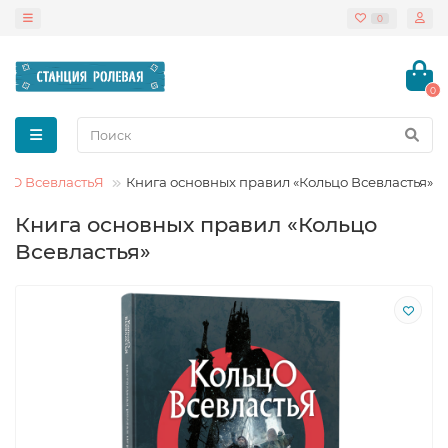
0
0
ьцО ВсевластьЯ
Книга основных правил «Кольцо Всевластья»
Книга основных правил «Кольцо
Всевластья»