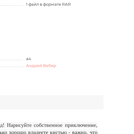
1 файл в формате RAR
а4
Андрей Вебер
д! Нарисуйте собственное приключение,
лько хорошо владеете кистью - важно, что