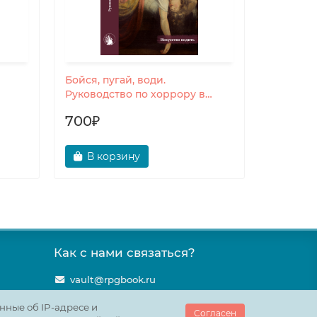
Бойся, пугай, води.
КРАМП.
Руководство по хоррору в
настольных ролевых играх
700₽
250₽
В корзину
В ко
Как с нами связаться?
vault@rpgbook.ru
нные об IP-адресе и
Согласен