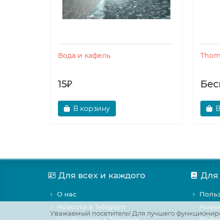
Вода и кафель
Tho
удества
15₽
Бес
В корзину
В
Для всех и каждого
Для
О нас
Польз
Новости в Telegram
Новы
Уважаемый посетитель! Для лучшего функциониро
Сообщество в Telegram
Файлы