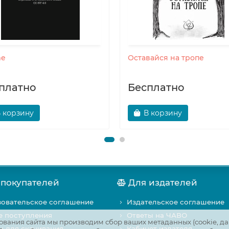
me
Оставайся на тропе
платно
Бесплатно
 корзину
В корзину
 покупателей
Для издателей
овательское соглашение
Издательское соглашение
е поступления
Ответы на ЧАВО
вания сайта мы производим сбор ваших метаданных (cookie, да
 для скачивания
Кабинет издателя