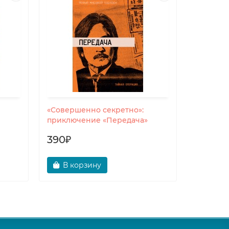
«Совершенно секретно»:
«Соверш
приключение «Передача»
ширма А
390₽
190₽
В корзину
В ко