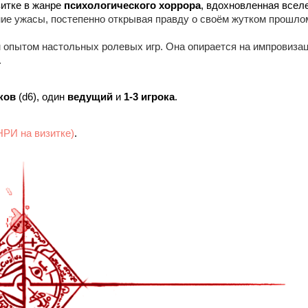
зитке в жанре 
психологического хоррора
, вдохновленная всел
ие ужасы, постепенно открывая правду о своём жутком прошло
м опытом настольных ролевых игр. Она опирается на импровиза
.
ков
 (d6), один 
ведущий
 и 
1-3 игрока
.
НРИ на визитке)
.