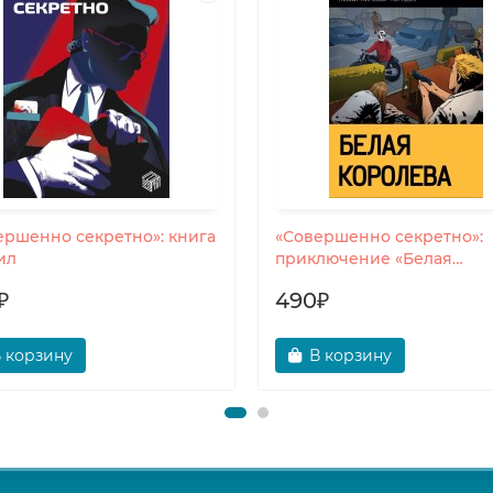
ершенно секретно»: книга
«Совершенно секретно»:
ил
приключение «Белая
королева»
₽
490₽
 корзину
В корзину