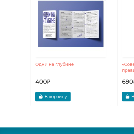
Одни на глубине
«Сов
прав
400₽
690
В корзину
В