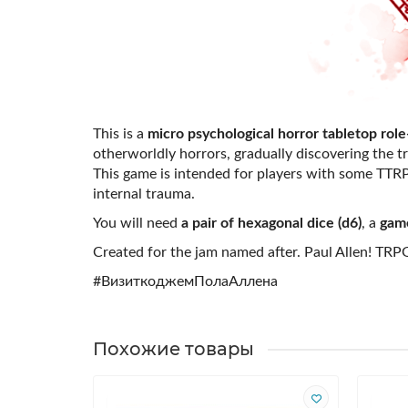
This is a
micro psychological horror tabletop rol
otherworldly horrors, gradually discovering the t
This game is intended for players with some TTRPG
internal trauma.
You will need
a pair of hexagonal dice (d6)
, a
gam
Created for the jam named after. Paul Allen! TRP
#ВизиткоджемПолаАллена
Похожие товары