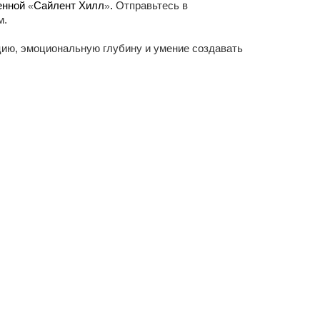
енной 
«
Сайлент Хилл
»
. 
Отправьтесь в
м.
цию, эмоциональную глубину и умение создавать