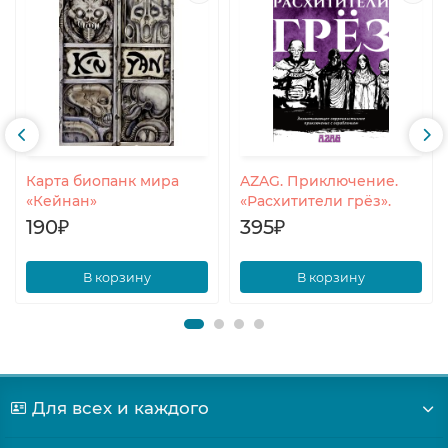
Карта биопанк мира
AZAG. Приключение.
«Кейнан»
«Расхитители грёз».
190₽
395₽
В корзину
В корзину
Для всех и каждого