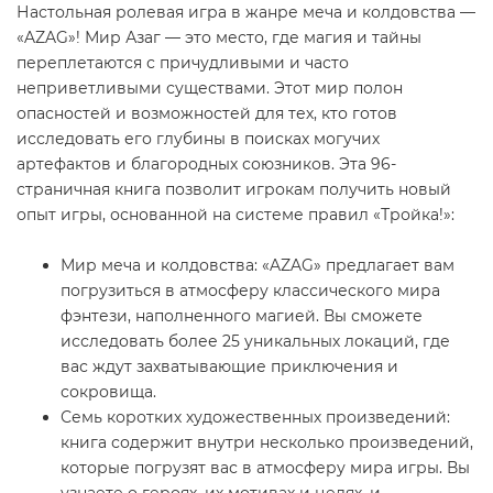
Настольная ролевая игра в жанре меча и колдовства —
«AZAG»! Мир Азаг — это место, где магия и тайны
переплетаются с причудливыми и часто
неприветливыми существами. Этот мир полон
опасностей и возможностей для тех, кто готов
исследовать его глубины в поисках могучих
артефактов и благородных союзников. Эта 96-
страничная книга позволит игрокам получить новый
опыт игры, основанной на системе правил «Тройка!»:
Мир меча и колдовства: «AZAG» предлагает вам
погрузиться в атмосферу классического мира
фэнтези, наполненного магией. Вы сможете
исследовать более 25 уникальных локаций, где
вас ждут захватывающие приключения и
сокровища.
Семь коротких художественных произведений:
книга содержит внутри несколько произведений,
которые погрузят вас в атмосферу мира игры. Вы
узнаете о героях, их мотивах и целях, и