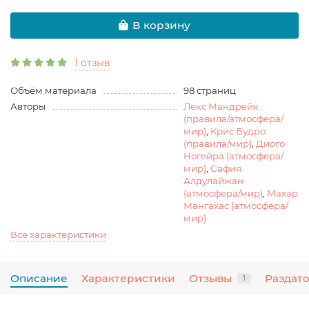
В корзину
1 отзыв
Объём материала
98 страниц
Авторы
Лекс Мандрейк
(правила/атмосфера/
мир)
,
Крис Будро
(правила/мир)
,
Диого
Ногейра (атмосфера/
мир)
,
Сафия
Алдулайжан
(атмосфера/мир)
,
Махар
Мангахас (атмосфера/
мир)
Все характеристики
Описание
Характеристики
Отзывы
Раздат
1