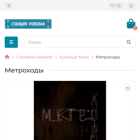
0
0
Системы правил
Кузница тьмы
Метроходы
Метроходы