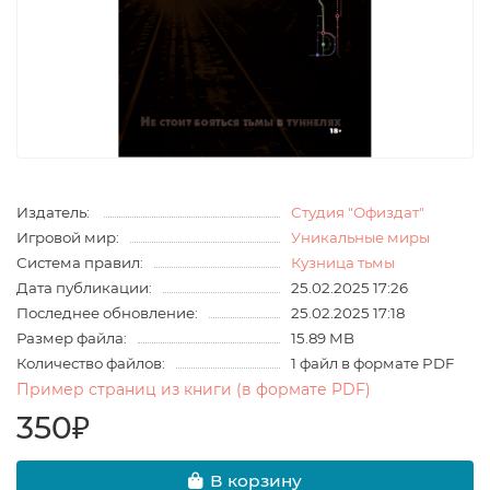
Издатель:
Студия "Офиздат"
Игровой мир:
Уникальные миры
Система правил:
Кузница тьмы
Дата публикации:
25.02.2025 17:26
Последнее обновление:
25.02.2025 17:18
Размер файла:
15.89 MB
Количество файлов:
1 файл в формате PDF
Пример страниц из книги (в формате PDF)
350₽
В корзину