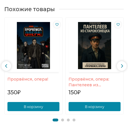
Похожие товары
Прорвёмся, опера!
Прорвёмся, опера:
Пантелеев из
Старокузнецка
350₽
150₽
В корзину
В корзину