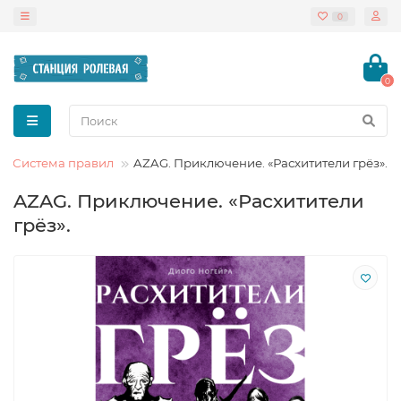
0
0
а! Система правил
AZAG. Приключение. «Расхитители грёз».
AZAG. Приключение. «Расхитители
грёз».