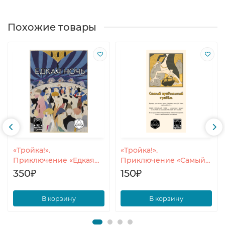
Похожие товары
«Тройка!».
«Тройка!».
Приключение «Едкая
Приключение «Самый
ночь».
прибыльный грабёж».
350₽
150₽
В корзину
В корзину