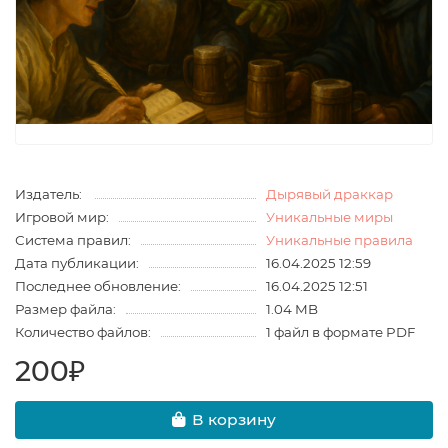
Издатель:
Дырявый драккар
Игровой мир:
Уникальные миры
Система правил:
Уникальные правила
Дата публикации:
16.04.2025 12:59
Последнее обновление:
16.04.2025 12:51
Размер файла:
1.04 MB
Количество файлов:
1 файл в формате PDF
200₽
В корзину