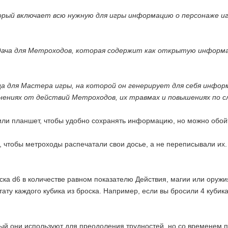
ый включает всю нужную для игры информацию о персонаже игрок
ача для Метроходов, которая содержит как открытую информа
для Мастера игры, на которой он генерирует для себя информа
жнениях от действий Метроходов, их травмах и повышениях по с
или планшет, чтобы удобно сохранять информацию, но можно обойт
р, чтобы метроходы распечатали свои досье, а не переписывали их.
ска d6 в количестве равном показателю Действия, магии или оружи
ату каждого кубика из броска. Например, если вы бросили 4 кубика 
й они используют для преодоления трудностей, но со временем пр