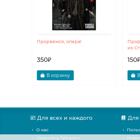
нтовской
Прорвёмся, опера!
Прор
из С
350₽
150
В корзину
В
Для всех и каждого
Для
О нас
Польз
Новости в Telegram
Новы