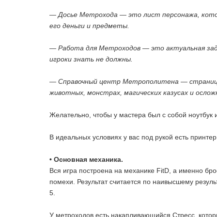
— Досье Метрохода — это лист персонажа, котор
его деньги и предметы.
— Работа для Метроходов — это актуальная зад
игроки знать не должны.
— Справочный центр Метрополитена — страница 
животных, монстрах, магических казусах и осло
Желательно, чтобы у мастера был с собой ноутбук 
В идеальных условиях у вас под рукой есть принте
• Основная механика.
Вся игра построена на механике FitD, а именно бро
помехи. Результат считается по наивысшему результ
5.
У метроходов есть накапливающийся Стресс, которы