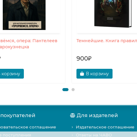
вёмся, опера: Пантелеев
Темнейшие. Книга прави
тарокузнецка
₽
900₽
 корзину
В корзину
 покупателей
Для издателей
овательское соглашение
Издательское соглашение
е поступления
Ответы на ЧАВО