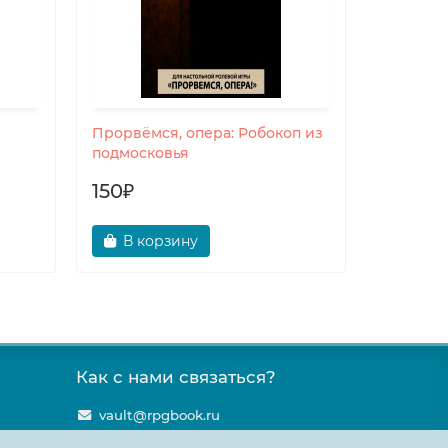
л
Прорвёмся, опера: Робокоп из
Forged i
подмосковья
150₽
Беспл
В корзину
В ко
Как с нами связаться?
vault@rpgbook.ru