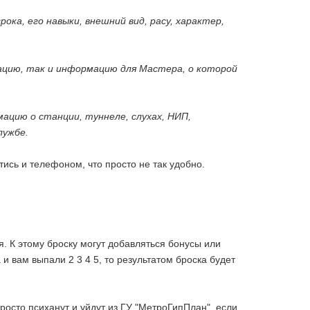
а, его навыки, внешний вид, расу, характер,
цию, так и информацию для Мастера, о которой
цию о станции, туннеле, слухах, НИП,
лужбе.
ись и телефоном, что просто не так удобно.
я. К этому броску могут добавляться бонусы или
и вам выпали 2 3 4 5, то результатом броска будет
осто психанут и уйдут из ГУ "МетроГипПлан", если