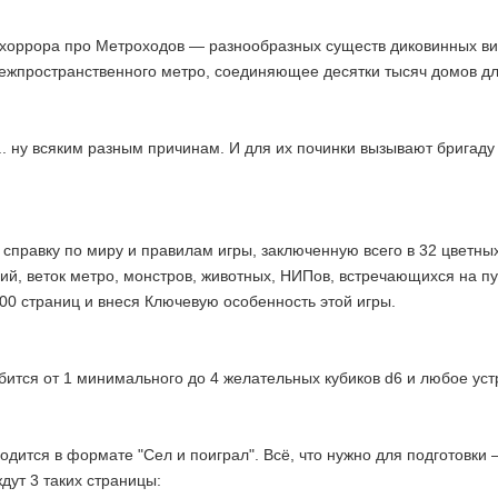
 хоррора про Метроходов — разнообразных существ диковинных вид
жпространственного метро, соединяющее десятки тысяч домов для
.. ну всяким разным причинам. И для их починки вызывают бригаду
 справку по миру и правилам игры, заключенную всего в 32 цветных
ий, веток метро, монстров, животных, НИПов, встречающихся на пу
00 страниц и внеся Ключевую особенность этой игры.
бится от 1 минимального до 4 желательных кубиков d6 и любое уст
водится в формате "Сел и поиграл". Всё, что нужно для подготовки 
дут 3 таких страницы: