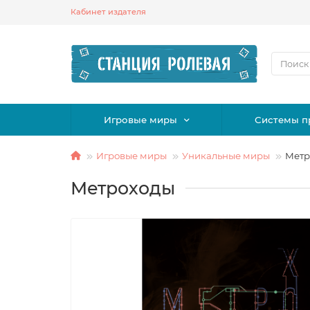
Кабинет издателя
Игровые миры
Системы п
Игровые миры
Уникальные миры
Метр
Метроходы