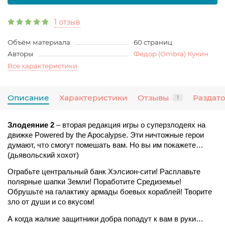
1 отзыв
Объём материала
60 страниц
Авторы
Федор (Ombra) Кукин
Все характеристики
Описание
Характеристики
Отзывы
Раздат
1
Злодеяние 2 
– вторая редакция игры о суперзлодеях на 
движке Powered by the Apocalypse. Эти ничтожные герои 
думают, что смогут помешать вам. Но вы им покажете… 
(дьявольский хохот) 
Ограбьте центральный банк Хэлсион-сити! Расплавьте 
полярные шапки Земли! Поработите Средиземье! 
Обрушьте на галактику армады боевых кораблей! Творите 
зло от души и со вкусом! 
А когда жалкие защитники добра попадут к вам в руки… 