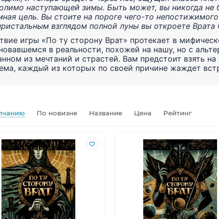
олимо наступающей зимы. Быть может, вы никогда не б
мная цель. Вы стоите на пороге чего-то непостижимого
пристальным взглядом полной луны вы откроете Врата
твие игры «По ту сторону Врат» протекает в мифическ
новавшемся в реальности, похожей на нашу, но с альте
анном из мечтаний и страстей. Вам предстоит взять н
ема, каждый из которых по своей причине жаждет вст
лчанию
По новизне
Название
Цена
Рейтинг