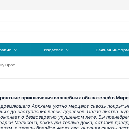
равил
Издатели
Важная информ
ону Врат
роятные приключения волшебных обывателей в Мире
 дремлющего Аркхема уютно мерцают сквозь покрытые
ших до наступления весны деревьев. Палая листва шу
поминает о безвозвратно упущенном лете. Вы пренебре
радки Мэлисона, покинули тёплые дома, оставив пред
седям, и теперь бредёте через лес, ощущая сквозь пл