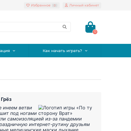
Избранное
Личный кабинет
0
0
ация
Как начать играть?
 Грёз
 инеем ветви
ршит под ногами
гли самоизоляцией из-за пандемии
праздничную интернет-рутину друзьям
отные медицинские маски дыхание