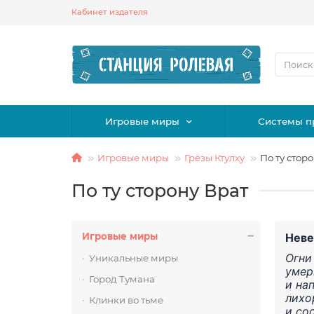
Кабинет издателя
Игровые миры
Системы п
Игровые миры
Грёзы Ктулху
По ту стор
По ту сторону Врат
Игровые миры
Неве
Огни
Уникальные миры
умер
Город Тумана
и на
лихо
Клинки во тьме
и со