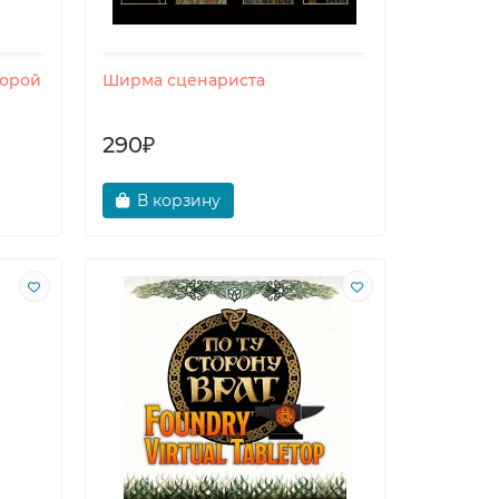
торой
Ширма сценариста
290₽
В корзину