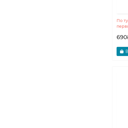
По ту
перв
690
В