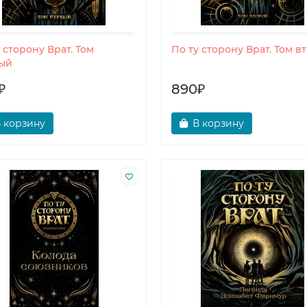
 сторону Врат. Том
По ту сторону Врат. Том в
ый
₽
890₽
 корзину
В корзину