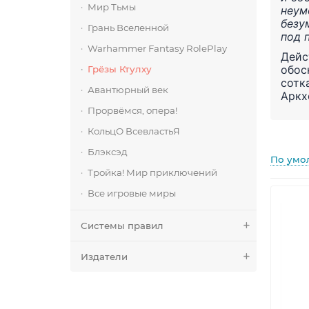
Мир Тьмы
неум
безу
Грань Вселенной
под 
Warhammer Fantasy RolePlay
Дейс
обос
Грёзы Ктулху
сотк
Авантюрный век
Аркх
Прорвёмся, опера!
КольцО ВсевластьЯ
Блэксэд
По умо
Тройка! Мир приключений
Все игровые миры
Системы правил
Издатели