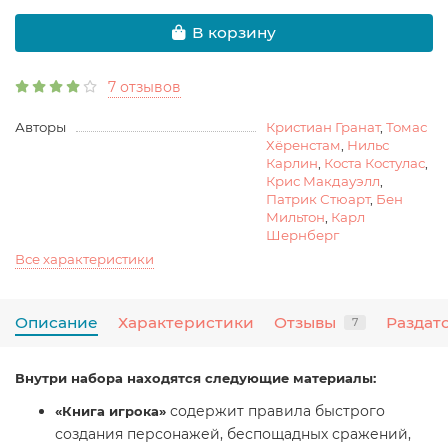
В корзину
7 отзывов
Авторы
Кристиан Гранат
,
Томас
Хёренстам
,
Нильс
Карлин
,
Коста Костулас
,
Крис Макдауэлл
,
Патрик Стюарт
,
Бен
Мильтон
,
Карл
Шернберг
Все характеристики
Описание
Характеристики
Отзывы
Раздат
7
Внутри набора находятся следующие материалы:
содержит правила быстрого
«Книга игрока»
создания персонажей, беспощадных сражений,