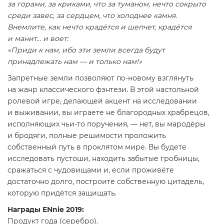
за горами, за криками, что за туманом, нечто сокрыто
среди завес, за сердцем, что холоднее камня.
Внемлите, как нечто крадётся и шепчет, крадётся
и манит... и воет:
«Приди к нам, ибо эти земли всегда будут
принадлежать нам — и только нам!»
Запретные земли позволяют по-новому взглянуть
на жанр классического фэнтези. В этой настольной
ролевой игре, делающей акцент на исследовании
и выживании, вы играете не благородных храбрецов,
исполняющих чьи-то поручения, — нет, вы мародёры
и бродяги, полные решимости проложить
собственный путь в проклятом мире. Вы будете
исследовать пустоши, находить забытые гробницы,
сражаться с чудовищами и, если проживёте
достаточно долго, построите собственную цитадель,
которую придётся защищать.
Награды ENnie 2019:
Продукт года (серебро).