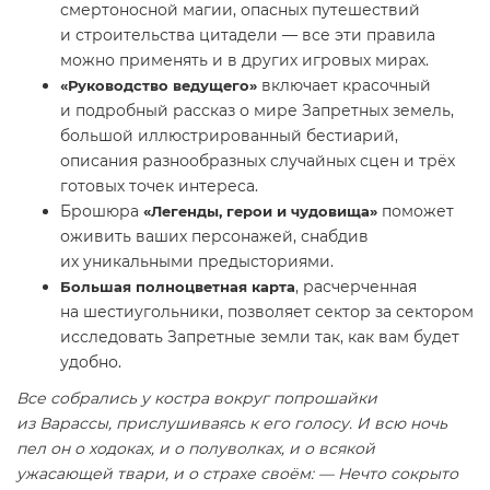
смертоносной магии, опасных путешествий
и строительства цитадели — все эти правила
можно применять и в других игровых мирах.
включает красочный
«Руководство ведущего»
и подробный рассказ о мире Запретных земель,
большой иллюстрированный бестиарий,
описания разнообразных случайных сцен и трёх
готовых точек интереса.
Брошюра
поможет
«Легенды, герои и чудовища»
оживить ваших персонажей, снабдив
их уникальными предысториями.
, расчерченная
Большая полноцветная карта
на шестиугольники, позволяет сектор за сектором
исследовать Запретные земли так, как вам будет
удобно.
Все собрались у костра вокруг попрошайки
из Варассы, прислушиваясь к его голосу. И всю ночь
пел он о ходоках, и о полуволках, и о всякой
ужасающей твари, и о страхе своём: — Нечто сокрыто