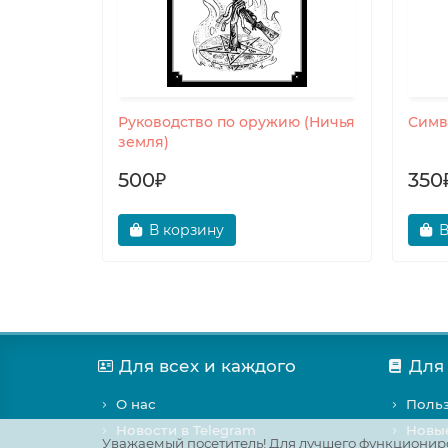
Руководство по оружию (Ничья
Симв
земля)
500₽
350
В корзину
В
Для всех и каждого
Для
О нас
Польз
Новости в Telegram
Новы
Уважаемый посетитель! Для лучшего функциониро