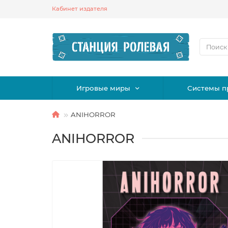
Кабинет издателя
Игровые миры
Системы п
ANIHORROR
ANIHORROR