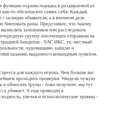
бя функции охраны порядка в раздираемой от
 как-то обезопасить самих себя. Каждый
 с позиции обывателя, а в военном деле
 бинтовать раны. Представьте, что такому
 вызволять заложников или расследовать
а очередную группу ополченцев отправили на
острашней бандитов - ЧАС ИКС, т.е. местный
реальности, чудовищами, кайдзю и
нения задания, выданного командным пунктом.
тресса для каждого игрока. Чем больше вас
льнейшем проходить проверки. Увидели чужую
 и обносить трупы - тоже получите, мы тут
са убивает. А еще приводит к
ходность, увечья и психологические травмы -