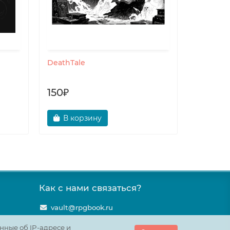
DeathTale
Зелёный
150₽
190₽
В корзину
В ко
Как с нами связаться?
vault@rpgbook.ru
нные об IP-адресе и