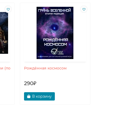
и (по
Рождённая космосом
Зарисов
290₽
25₽
В корзину
В ко