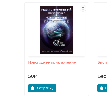
 старт
Новогоднее приключение
Быстр
50₽
Бес
В корзину
В