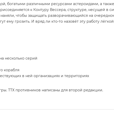
дой, богатыми различными ресурсами астероидами, а также 
рисоединяется к Контуру Вессера, структуре, несущей в си
ас наняли, чтобы защищать разворачивающийся на очередн
ут ему грозить. И вряд ли кто-то назовёт эту работу лёгко
на несколько серий
о корабля
ествующих в ней организациях и территориях
гры. ТТХ противников написаны для второй редакции.