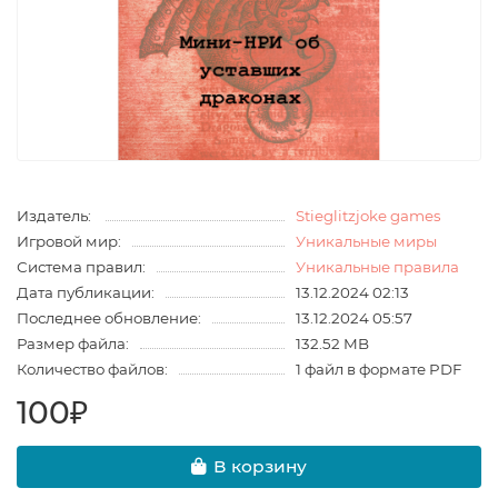
Издатель:
Stieglitzjoke games
Игровой мир:
Уникальные миры
Система правил:
Уникальные правила
Дата публикации:
13.12.2024 02:13
Последнее обновление:
13.12.2024 05:57
Размер файла:
132.52 MB
Количество файлов:
1 файл в формате PDF
100₽
В корзину