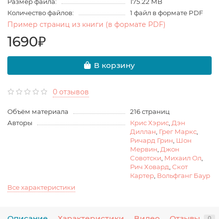
Размер файла:
175.22 MB
Количество файлов:
1 файл в формате PDF
Пример страниц из книги (в формате PDF)
1690₽
В корзину
0 отзывов
Объём материала
216 страниц
Авторы
Крис Хэрис
,
Дэн
Диллан
,
Грег Маркс
,
Ричард Грин
,
Шон
Мервин
,
Джон
Совотски
,
Михаил Ол
,
Рич Ховард
,
Скот
Картер
,
Вольфганг Баур
Все характеристики
Описание
Характеристики
Видео
Отзывы
0