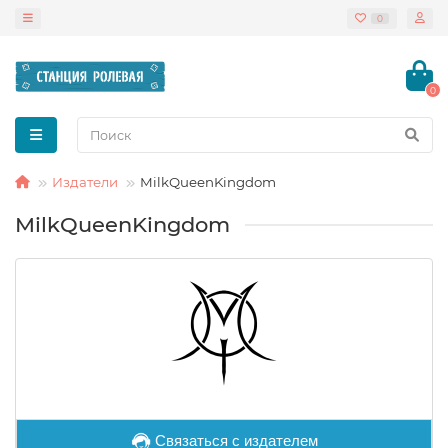
0
0
Издатели
MilkQueenKingdom
MilkQueenKingdom
Связаться с издателем