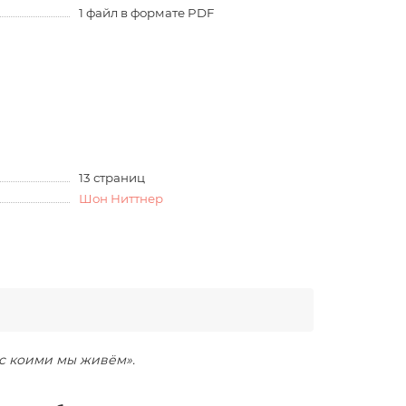
1 файл в формате PDF
13 страниц
Шон Ниттнер
 с коими мы живём».