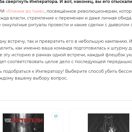
а свергнуть Императора. И вот, наконец, вы его отыскали
НРИ
«Клинки во тьме»
, посвящённое революционерам, кото
жда власти, стремление к переменам и даже личная обида. 
 оккультные ритуалы провести и какие сделки с дьяволом 
ну встречу, так и превратить его в небольшую кампанию. И
делить, как именно ваша команда подготовилась к штурму
е эту историю в рамках одной встречи, каждый флешбэк ук
дет соответствовать целое дело с последующей передышко
ь подобраться к Императору! Выберите способ убить бесс
аждому вашему выбору вопрос.