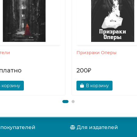
тели
Призраки Оперы
платно
200₽
 корзину
В корзину
 покупателей
Для издателей