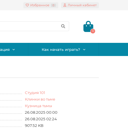
Избранное
Личный кабинет
0
0
ация
Как начать играть?
Студия 101
Клинки во тьме
Кузница тьмы
26.08.2025 00:00
26.08.2025 02:24
907.52 KB