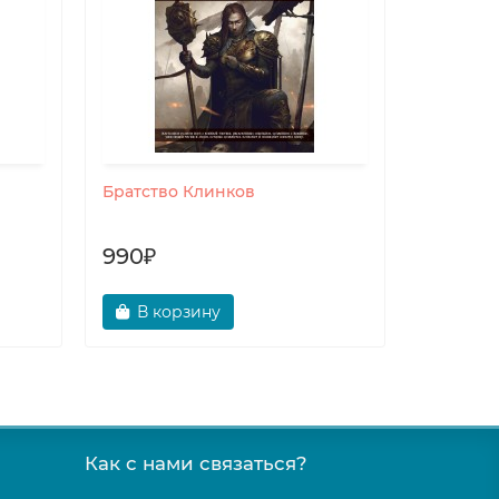
Братство Клинков
Карта А
990₽
90₽
В корзину
В ко
Как с нами связаться?