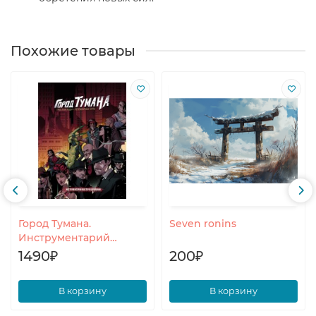
Похожие товары
Город Тумана.
Seven ronins
Инструментарий
мастера церемоний
1490₽
200₽
В корзину
В корзину