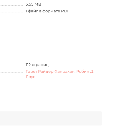
5.55 MB
1 файл в формате PDF
112 страниц
Гарет Райдер-Ханрахан
,
Робин Д.
Лоус