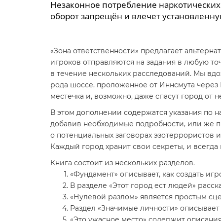
Незаконное потребление наркотических 
оборот запрещён и влечет установленну
«Зона ответственности» предлагает альтерн
игроков отправляются на задания в любую то
в течение нескольких расследований. Мы вдо
рода шоссе, проложенное от Иннсмута через 
местечка и, возможно, даже спасут город от н
В этом дополнении содержатся указания по н
добавив необходимые подробности, или же пр
о потенциальных заговорах эзотеррористов и
Каждый город хранит свои секреты, и всегда 
Книга состоит из нескольких разделов.
«Фундамент» описывает, как создать иг
В разделе «Этот город ест людей» расска
«Нулевой разлом» является простым сце
Раздел «Значимые личности» описывает 
«Это ужасное место» содержит описания