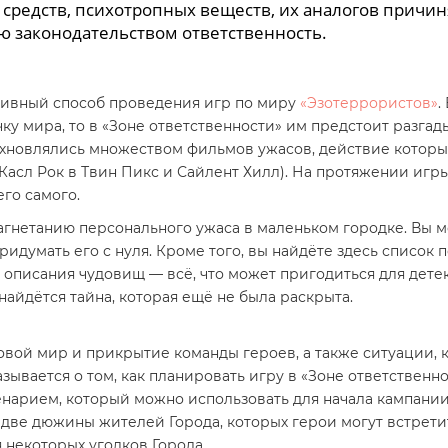
средств, психотропных веществ, их аналогов причин
ю законодательством ответственность.
ативный способ проведения игр по миру
«Эзотеррористов»
.
чку мира, то в «Зоне ответственности» им предстоит разга
хновлялись множеством фильмов ужасов, действие которых
Касл Рок в Твин Пикс и Сайлент Хилл). На протяжении игры
его самого.
агнетанию персонального ужаса в маленьком городке. Вы мо
идумать его с нуля. Кроме того, вы найдёте здесь список 
 описания чудовищ — всё, что может пригодиться для дете
найдётся тайна, которая ещё не была раскрыта.
ровой мир и прикрытие команды героев, а также ситуации,
зывается о том, как планировать игру в «Зоне ответственнос
нарием, который можно использовать для начала кампании
две дюжины жителей Города, которых герои могут встретит
 некоторых уголков Города.