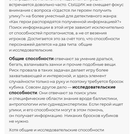
встречается довольно часто. СЫЩИК же смещает фокус
внимания с вопроса «Удастся ли героям получить
улику?» на более уместный для детективного жанра:
«Как герои распорядятся полученной информацией?»
Поиск информации в этой игре зависит исключительно
от способностей протагонистов, а не от везения
игроков. Достигается это за счёт того, что способности
персонажей делятся на два типа: общие
и исследовательские.
Общие способности
отвечают за умение драться,
бегать, взламывать замки и прочие подобные вещи.
Риск провала в таких задачах делает игру более
захватывающей и интересной, и здесь элемент
случайности только на руку и поэтому требуется бросок
кубика. Совсем другое дело —
исследовательские
способности
. Они отвечают за поиск улик
и специфические области знания вроде баллистики,
антропологии или судмедэкспертизы. Если герой ищет
улики, и его способности могут в этом помочь,
он получает информацию. Никаких бросков кубиков
не нужно.
Хотя общие и исследовательские способности