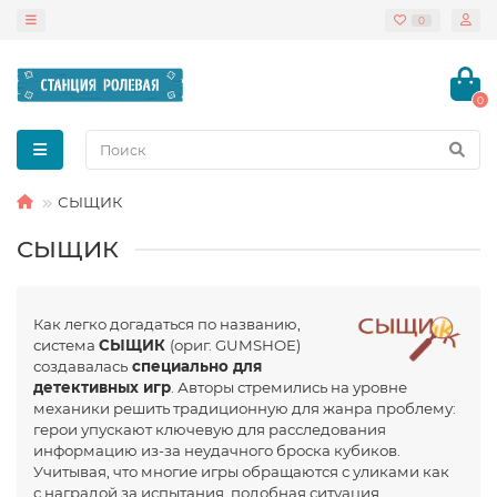
0
0
СЫЩИК
СЫЩИК
Как легко догадаться по названию,
система
СЫЩИК
(ориг. GUMSHOE)
создавалась
специально для
детективных игр
. Авторы стремились на уровне
механики решить традиционную для жанра проблему:
герои упускают ключевую для расследования
информацию
из-за
неудачного броска кубиков.
Учитывая, что многие игры обращаются с уликами как
с наградой за испытания, подобная ситуация