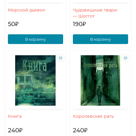
Морской дьявол
Чудовищные твари
— Шоггот
50₽
190₽
В корзину
В корзину
Книга
Королевская рать
240₽
240₽