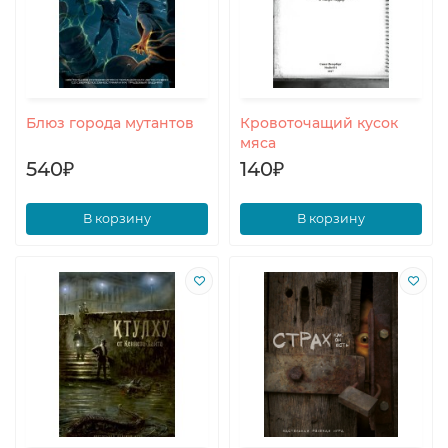
Блюз города мутантов
Кровоточащий кусок
мяса
540₽
140₽
В корзину
В корзину