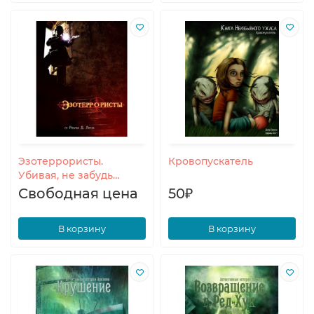
Эзотеррористы.
Кровопускатель
Убивая, не забудь
обчистить труп
Свободная цена
50₽
В корзину
В корзину