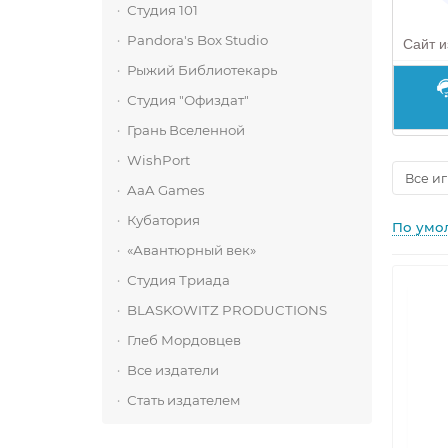
Студия 101
Pandora's Box Studio
Сайт и
Рыжий Библиотекарь
Студия "Офиздат"
Грань Вселенной
WishPort
AaA Games
Кубатория
По умо
«Авантюрный век»
Студия Триада
BLASKOWITZ PRODUCTIONS
Глеб Мордовцев
Все издатели
Стать издателем