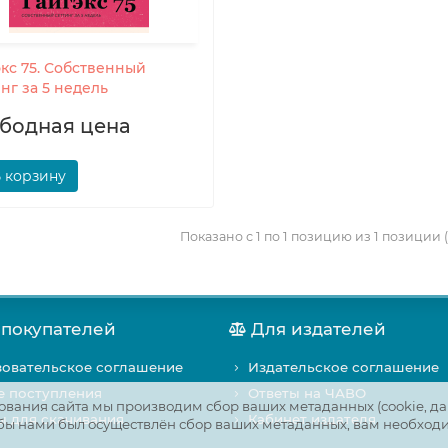
экс 75. Собственный
нг за 5 недель
бодная цена
 корзину
Показано с 1 по 1 позицию из 1 позиции (
 покупателей
Для издателей
овательское соглашение
Издательское соглашение
е поступления
Ответы на ЧАВО
вания сайта мы производим сбор ваших метаданных (cookie, да
 для скачивания
Кабинет издателя
чтобы нами был осуществлён сбор ваших метаданных, вам необход