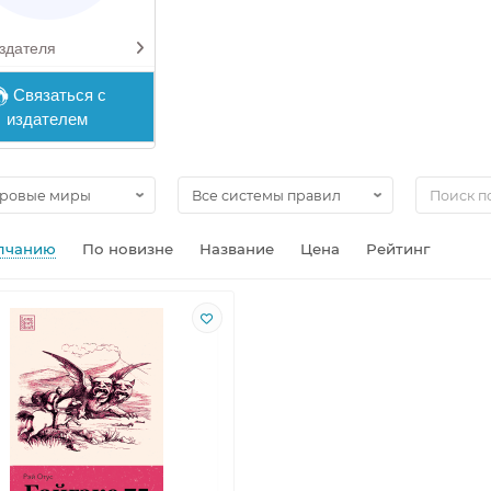
здателя
Связаться с
издателем
лчанию
По новизне
Название
Цена
Рейтинг