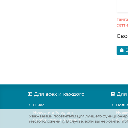
Гайг
сетти
Сво
В
Для всех и каждого
Для
О нас
Польз
Новости в Telegram
Новы
Уважаемый посетитель! Для лучшего функциониро
Сообщество в Telegram
Файлы
местоположении). В случае, если вы не хотите, 