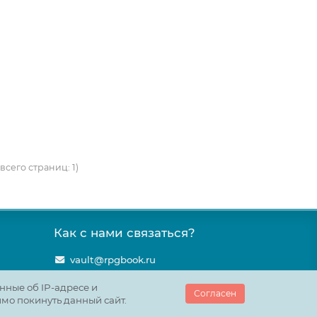
всего страниц: 1)
Как с нами связаться?
vault@rpgbook.ru
нные об IP-адресе и
Согласен
имо покинуть данный сайт.