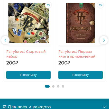
Fairyforest Стартовый
Fairyforest Первая
набор
книга приключений
200₽
200₽
В корзину
В корзину
Для всех и каждого