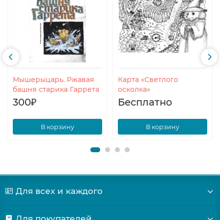
Мышерыцарь. Ржавая
Карта «Светлого
башня старика Гаррета
осколка»
300₽
Бесплатно
В корзину
В корзину
Для всех и каждого
Для покупателей