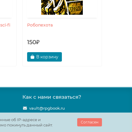
ci-fi
Робопехота
С.У.П.Е.Р
150₽
Беспл
В корзину
В ко
Как с нами связаться?
vault@rpgbook.ru
нные об IP-адресе и
Согласен
имо покинуть данный сайт.