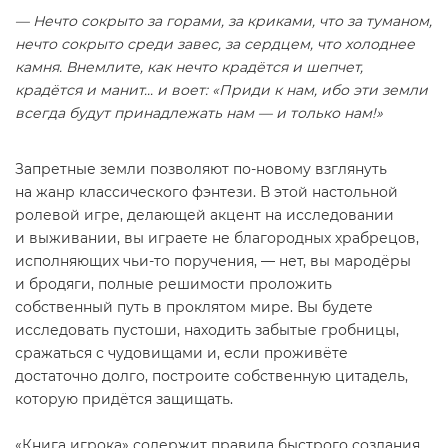
— Нечто сокрыто за горами, за криками, что за туманом,
нечто сокрыто среди завес, за сердцем, что холоднее
камня. Внемлите, как нечто крадётся и шепчет,
крадётся и манит... и воет: «Приди к нам, ибо эти земли
всегда будут принадлежать нам — и только нам!»
Запретные земли позволяют по-новому взглянуть
на жанр классического фэнтези. В этой настольной
ролевой игре, делающей акцент на исследовании
и выживании, вы играете не благородных храбрецов,
исполняющих чьи-то поручения, — нет, вы мародёры
и бродяги, полные решимости проложить
собственный путь в проклятом мире. Вы будете
исследовать пустоши, находить забытые гробницы,
сражаться с чудовищами и, если проживёте
достаточно долго, построите собственную цитадель,
которую придётся защищать.
«Книга игрока» содержит правила быстрого создания