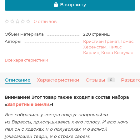
В корзину
0 отзывов
Объём материала
220 страниц
Авторы
Кристиан Гранат
,
Томас
Хёренстам
,
Нильс
Карлин
,
Коста Костулас
Все характеристики
Описание
Характеристики
Отзывы
Раздат
0
Внимание! Этот товар также входит в состав набора
«
Запретные земли
»!
Все собрались у костра вокруг попрошайки
из Варассы, прислушиваясь к его голосу. И всю ночь
пел он о ходоках, и о полуволках, и о всякой
ужасающей твари, и о страхе своём: