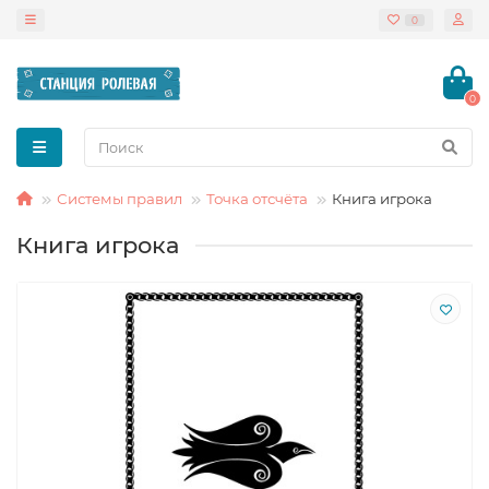
0
0
Системы правил
Точка отсчёта
Книга игрока
Книга игрока