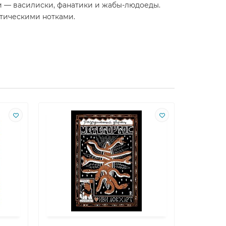
и — василиски, фанатики и жабы-людоеды.
стическими нотками.