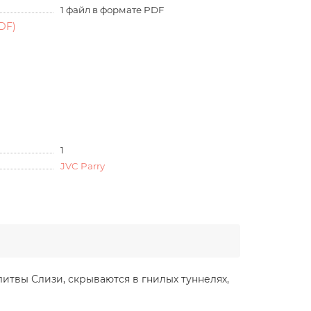
1 файл в формате PDF
DF)
1
JVC Parry
итвы Слизи, скрываются в гнилых туннелях,