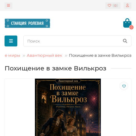
0
0
вые миры
Авантюрный век
Похищение в замке Вилькроз
Похищение в замке Вилькроз