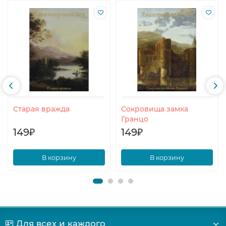
Старая вражда
Сокровища замка
Гранцо
149₽
149₽
В корзину
В корзину
Для всех и каждого