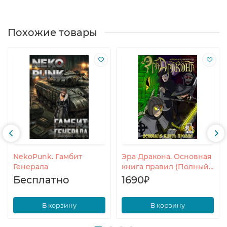
Похожие товары
NekoPunk. Гамбит
Эра Дракона. Основная
Генерала
книга правил (Полный
комплект)
Бесплатно
1690₽
В корзину
В корзину