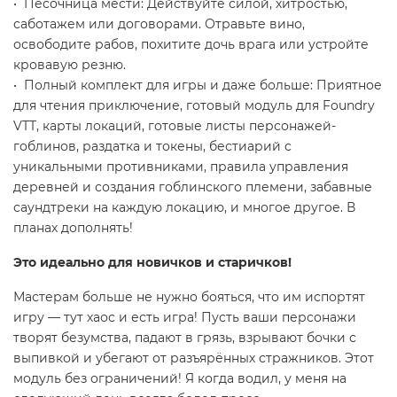
• Песочница мести: Действуйте силой, хитростью,
саботажем или договорами. Отравьте вино,
освободите рабов, похитите дочь врага или устройте
кровавую резню.
• Полный комплект для игры и даже больше: Приятное
для чтения приключение, готовый модуль для Foundry
VTT, карты локаций, готовые листы персонажей-
гоблинов, раздатка и токены, бестиарий с
уникальными противниками, правила управления
деревней и создания гоблинского племени, забавные
саундтреки на каждую локацию, и многое другое. В
планах дополнять!
Это идеально для новичков и старичков!
Мастерам больше не нужно бояться, что им испортят
игру — тут хаос и есть игра! Пусть ваши персонажи
творят безумства, падают в грязь, взрывают бочки с
выпивкой и убегают от разъярённых стражников. Этот
модуль без ограничений! Я когда водил, у меня на