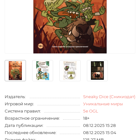
Издатель:
Sneaky Dice (Сникиздат)
Игровой мир:
Уникальные миры
Система правил:
5e OGL
Возрастное ограничение:
18+
Дата публикации:
08.12.2025 15:28
Последнее обновление:
08.12.2025 15:04
Размер файла:
125.27 MB