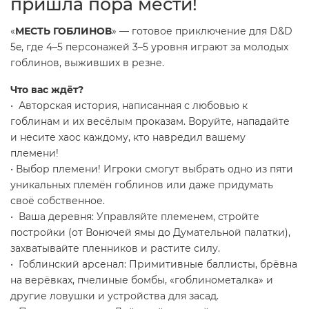
пришла пора мести!
«
МЕСТЬ ГОБЛИНОВ
» — готовое приключение для D&D
5e, где 4–5 персонажей 3–5 уровня играют за молодых
гоблинов, выживших в резне.
Что вас ждёт?
• Авторская история, написанная с любовью к
гоблинам и их весёлым проказам. Воруйте, нападайте
и несите хаос каждому, кто навредил вашему
племени!
• Выбор племени! Игроки смогут выбрать одно из пяти
уникальных племён гоблинов или даже придумать
своё собственное.
• Ваша деревня: Управляйте племенем, стройте
постройки (от Вонючей ямы до Думательной палатки),
захватывайте пленников и растите силу.
• Гоблинский арсенал: Примитивные баллисты, брёвна
на верёвках, пчелиные бомбы, «гоблинометалка» и
другие ловушки и устройства для засад.