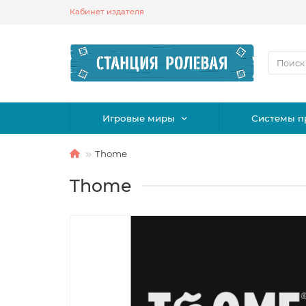
Кабинет издателя
Игровые миры
Системы п
Thome
Thome