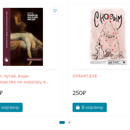
, пугай, води.
КРАМП.EXE
водство по хоррору в
ольных ролевых играх
₽
250₽
 корзину
В корзину