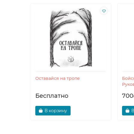
Оставайся на тропе
Бойся
Руко
наст
Бесплатно
700
В корзину
В