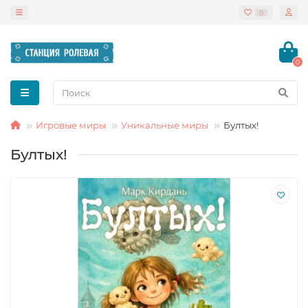
0
0
Игровые миры
Уникальные миры
Бултых!
Бултых!