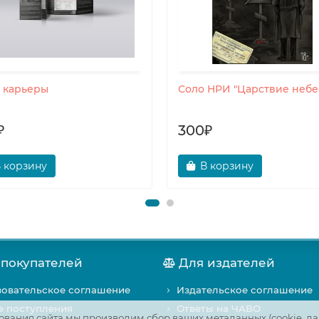
т карьеры
Соло НРИ "Царствие небе
₽
300₽
 корзину
В корзину
 покупателей
Для издателей
овательское соглашение
Издательское соглашение
е поступления
Ответы на ЧАВО
вания сайта мы производим сбор ваших метаданных (cookie, да