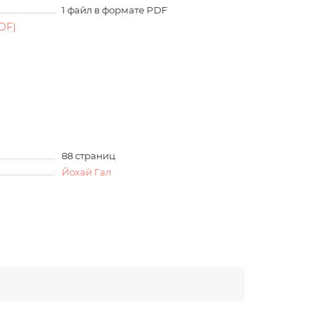
1 файл в формате PDF
DF)
88 страниц
Йохай Гал