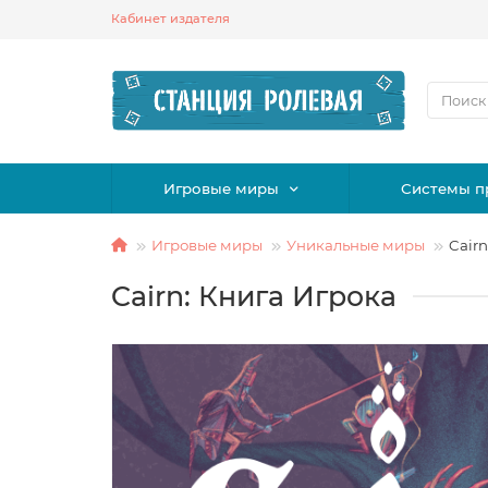
Кабинет издателя
Игровые миры
Системы п
Игровые миры
Уникальные миры
Cairn
Cairn: Книга Игрока