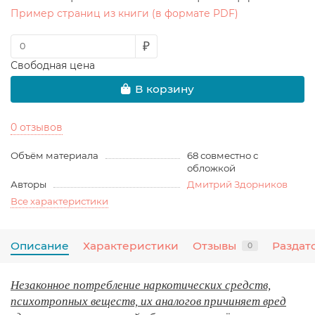
Пример страниц из книги (в формате PDF)
₽
Свободная цена
В корзину
0 отзывов
Объём материала
68 совместно с
обложкой
Авторы
Дмитрий Здорников
Все характеристики
Описание
Характеристики
Отзывы
Раздат
0
Незаконное потребление наркотических средств,
психотропных веществ, их аналогов причиняет вред