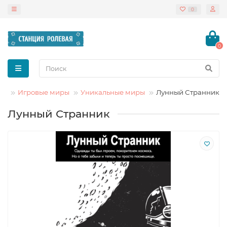
0
0
Игровые миры
Уникальные миры
Лунный Странник
Лунный Странник