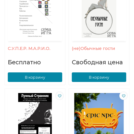
С.У.П.Е.Р. М.А.Р.И.О.
(не)Обычные гости
Бесплатно
Свободная цена
В корзину
В корзину