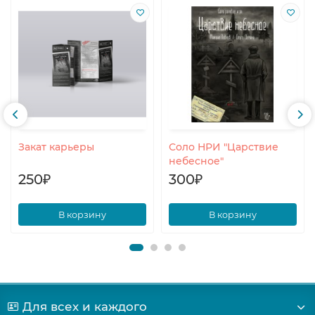
Закат карьеры
Соло НРИ "Царствие
небесное"
250₽
300₽
В корзину
В корзину
Для всех и каждого