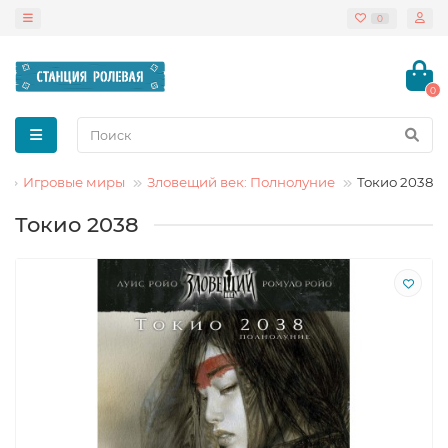
0
0
Игровые миры
Зловещий век: Полнолуние
Токио 2038
Токио 2038