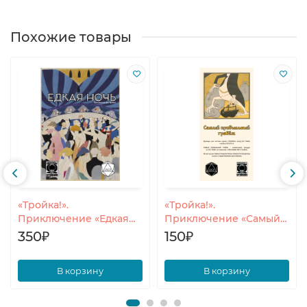
Похожие товары
«Тройка!».
«Тройка!».
Приключение «Едкая
Приключение «Самый
ночь».
прибыльный грабёж».
350₽
150₽
В корзину
В корзину