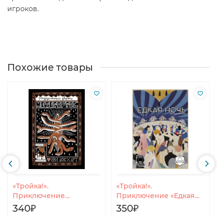
игроков.
Похожие товары
«Тройка!».
«Тройка!».
Приключение
Приключение «Едкая
«Разрушенный дворец
ночь».
340₽
350₽
Метегоргос».