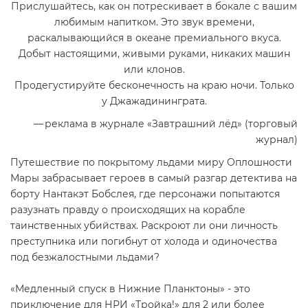
Прислушайтесь, как он потрескивает в бокале с вашим
любимым напитком. Это звук времени,
раскалывающийся в океане премиального вкуса.
Добыт настоящими, живыми руками, никаких машин
или клонов.
Продегустируйте бесконечность на краю ночи. Только
у Джажадининграта.
— реклама в журнале «Завтрашний лёд» (торговый
журнал)
Путешествие по покрытому льдами миру Оплошности
Мары забрасывает героев в самый разгар детектива на
борту Нантакэт Бобслея, где персонажи попытаются
разузнать правду о происходящих на корабле
таинственных убийствах. Раскроют ли они личность
преступника или погибнут от холода и одиночества
под безжалостными льдами?
«
Медленный спуск в Нижние Планктоны
» -
это
приключение для НРИ
«
Тройка!
»
для 2 или более