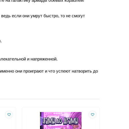
е на галактику армады боевых кораблей! 
едь если они умрут быстро, то не смогут 
. 
влекательной и напряженной.
именно они проиграют и что успеют натворить до 