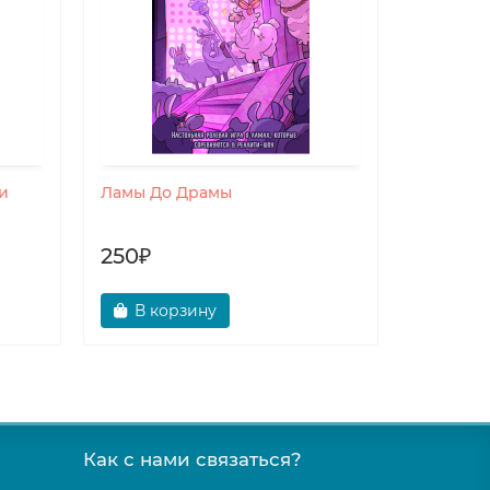
и
Ламы До Драмы
Собрать
250₽
Беспл
В корзину
В ко
Как с нами связаться?