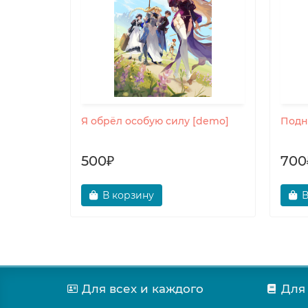
е души
Я обрёл особую силу [demo]
Подн
500₽
700
В корзину
В
Для всех и каждого
Для