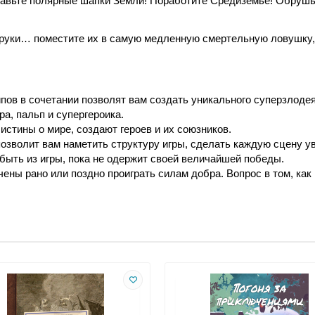
авьте полярные шапки Земли! Поработите Средиземье! Обрушьт
 руки… поместите их в самую медленную смертельную ловушку, в
пов в сочетании позволят вам создать уникального суперзлодея
а, пальп и супергероика.
истины о мире, создают героев и их союзников.
зволит вам наметить структуру игры, сделать каждую сцену у
ыть из игры, пока не одержит своей величайшей победы. 
чены рано или поздно проиграть силам добра. Вопрос в том, как 