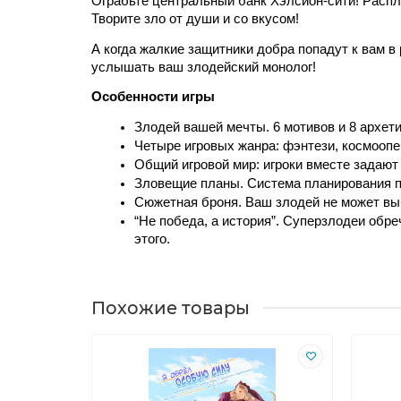
Ограбьте центральный банк Хэлсион-сити! Распл
Творите зло от души и со вкусом! 
А когда жалкие защитники добра попадут к вам в
услышать ваш злодейский монолог! 
Особенности игры
Злодей вашей мечты. 6 мотивов и 8 архети
Четыре игровых жанра: фэнтези, космоопер
Общий игровой мир: игроки вместе задают 
Зловещие планы. Система планирования по
Сюжетная броня. Ваш злодей не может выб
“Не победа, а история”. Суперзлодеи обре
этого.
Похожие товары