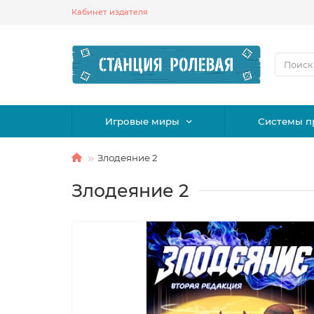
Кабинет издателя
Игровые миры
Системы п
Злодеяние 2
Злодеяние 2