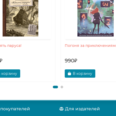
ять паруса!
Погоня за приключениям
₽
990₽
 корзину
В корзину
 покупателей
Для издателей