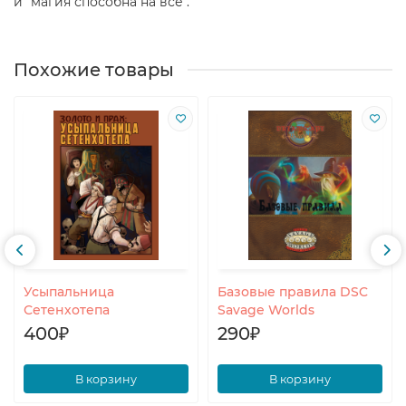
и "магия способна на всё".
Похожие товары
Усыпальница
Базовые правила DSC
Сетенхотепа
Savage Worlds
400₽
290₽
В корзину
В корзину