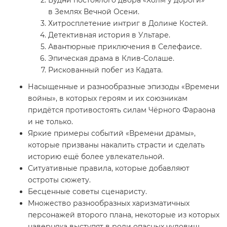
в Землях Вечной Осени.
Хитросплетение интриг в Долине Костей.
Детективная история в Ультаре.
Авантюрные приключения в Селефаисе.
Эпическая драма в Клив-Солаше.
Рискованный побег из Кадата.
Насыщенные и разнообразные эпизоды «Времени
войны», в которых героям и их союзникам
придётся противостоять силам Чёрного Фараона
и не только.
Яркие примеры событий «Времени драмы»,
которые призваны накалить страсти и сделать
историю ещё более увлекательной.
Ситуативные правила, которые добавляют
остроты сюжету.
Бесценные советы сценаристу.
Множество разнообразных харизматичных
персонажей второго плана, некоторые из которых
наверняка выступят в роли опасных чудовищ