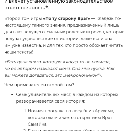
и влечет установленную законодательством
ответственность*.
Второй том игры
«По ту сторону Врат»
— кладезь по-
настоящему тайного знания, предназначенный лишь
для глаз ведущего, сильных ролевых игроков, которые
получат удовольствие от истории, даже если она
им уже известна, и для тех, кто просто обожает читать
наши тексты!
«Есть одна книга, которую я когда-то не написал,
но её автором называют меня. Она мне нужна. Как
вы можете догадаться, это „Некрономикон“».
Чем примечателен второй том?
Семь удивительных мест, в каждом из которых
разворачивается своя история:
Ночная прогулка по лесу близ Аркхема,
которая оканчивается открытием Врат
Самайна.
Будни постоялого двора «Холм у дороги»