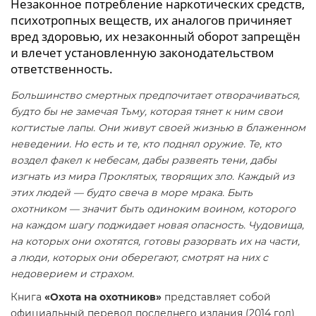
Незаконное потребление наркотических средств,
психотропных веществ, их аналогов причиняет
вред здоровью, их незаконный оборот запрещён
и влечет установленную законодательством
ответственность.
Большинство смертных предпочитает отворачиваться,
будто бы не замечая Тьму, которая тянет к ним свои
когтистые лапы. Они живут своей жизнью в блаженном
неведении. Но есть и те, кто поднял оружие. Те, кто
воздел факел к небесам, дабы развеять тени, дабы
изгнать из мира Проклятых, творящих зло. Каждый из
этих людей — будто свеча в море мрака. Быть
охотником — значит быть одиноким воином, которого
на каждом шагу поджидает новая опасность. Чудовища,
на которых они охотятся, готовы разорвать их на части,
а люди, которых они оберегают, смотрят на них с
недоверием и страхом.
Книга
«Охота на охотников»
представляет собой
официальный перевод последнего издания (2014 год)